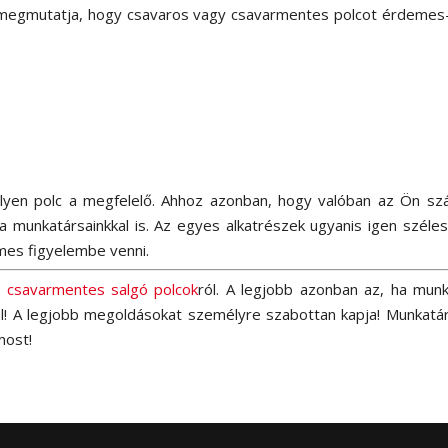
ely megmutatja, hogy csavaros vagy csavarmentes polcot érdeme
 milyen polc a megfelelő. Ahhoz azonban, hogy valóban az Ön sz
 a munkatársainkkal is. Az egyes alkatrészek ugyanis igen szé
mes figyelembe venni.
a
csavarmentes salgó polcok
ról. A legjobb azonban az, ha munka
 A legjobb megoldásokat személyre szabottan kapja! Munkatárs
most!