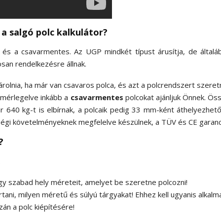
a salgó polc kalkulátor?
os és a csavarmentes. Az UGP mindkét típust árusítja, de ált
osan rendelkezésre állnak.
olnia, ha már van csavaros polca, és azt a polcrendszert szeret
mérlegelve inkább a
csavarmentes
polcokat ajánljuk Önnek. Ö
r 640 kg-t is elbírnak, a polcaik pedig 33 mm-ként áthelyezhet
égi követelményeknek megfelelve készülnek, a TÜV és CE garanciáj
?
:
y szabad hely méreteit, amelyet be szeretne polcozni!
rtani, milyen méretű és súlyú tárgyakat! Ehhez kell ugyanis alkal
n a polc kiépítésére!