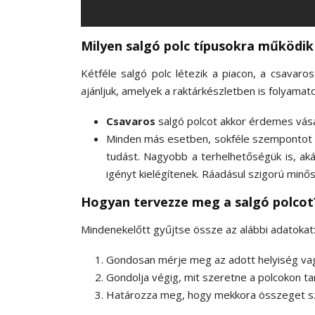
Milyen salgó polc típusokra működik 
Kétféle salgó polc létezik a piacon, a csavar
ajánljuk, amelyek a raktárkészletben is folyamat
Csavaros
salgó polcot akkor érdemes vásár
Minden más esetben, sokféle szempontot 
tudást. Nagyobb a terhelhetőségük is, aká
igényt kielégítenek. Ráadásul szigorú minős
Hogyan tervezze meg a salgó polcot
Mindenekelőtt gyűjtse össze az alábbi adatokat
Gondosan mérje meg az adott helyiség vag
Gondolja végig, mit szeretne a polcokon ta
Határozza meg, hogy mekkora összeget szá