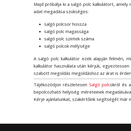
Majd próbálja ki a salgó polc kalkulátort, am
adat megadása szükséges:
salgó polcsor hossza
salgó polc magassága
salgó polc szintek száma
salgó polcok mélysége
A salgó polc kalkulátor ezek alapján felméri,
kalkulátor használata után kérjük, egyeztessen
szabott megoldás megoldáshoz az árat is érde
Tájékozódjon részletesen
Salgó polc
okról és 
bepolcozható helyiség méreteinek megadásával!
Kérje ajánlatunkat, szakértőink segítségét már 