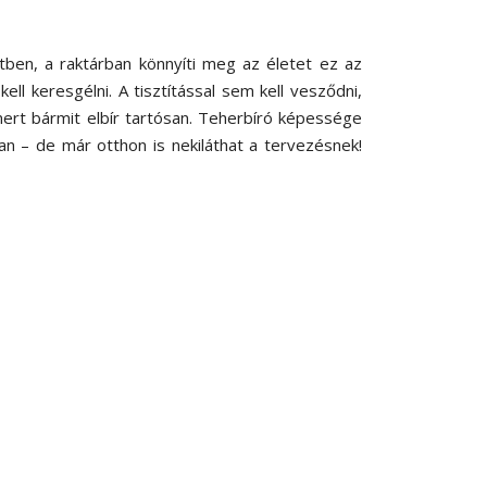
tben, a raktárban könnyíti meg az életet ez az
ell keresgélni. A tisztítással sem kell vesződni,
ert bármit elbír tartósan. Teherbíró képessége
n – de már otthon is nekiláthat a tervezésnek!