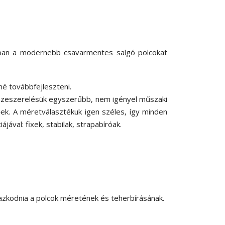
alában a modernebb csavarmentes salgó polcokat
né továbbfejleszteni.
sszeszerelésük egyszerűbb, nem igényel műszaki
őek. A méretválasztékuk igen széles, így minden
ával: fixek, stabilak, strapabíróak.
mazkodnia a polcok méretének és teherbírásának.