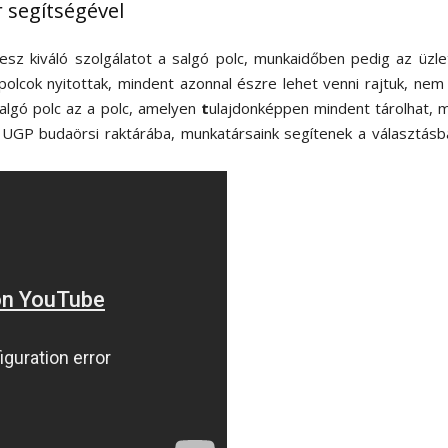
r segítségével
sz kiváló szolgálatot a salgó polc, munkaidőben pedig az üzle
polcok nyitottak, mindent azonnal észre lehet venni rajtuk, nem k
salgó polc az a polc, amelyen
t
ulajdonképpen mindent tárolhat, m
 UGP budaörsi raktárába, munkatársaink segítenek a választásba