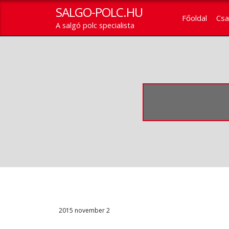
SALGO-POLC.HU
Főoldal
Csa
A salgó polc specialista
2015
november
2