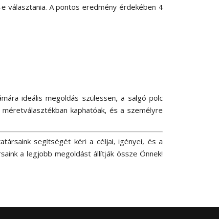
s-e választania. A pontos eredmény érdekében 4
ámára ideális megoldás szülessen, a salgó polc
les méretválasztékban kaphatóak, és a személyre
társaink segítségét kéri a céljai, igényei, és a
aink a legjobb megoldást állítják össze Önnek!