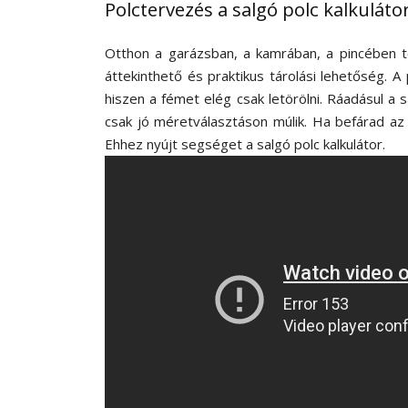
Polctervezés a salgó polc kalkuláto
Otthon a garázsban, a kamrában, a pincében te
áttekinthető és praktikus tárolási lehetőség. A 
hiszen a fémet elég csak letörölni. Ráadásul a 
csak jó méretválasztáson múlik. Ha befárad az
Ehhez nyújt segséget a salgó polc kalkulátor.