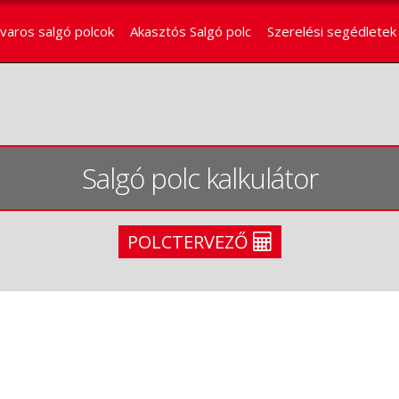
varos salgó polcok
Akasztós Salgó polc
Szerelési segédletek
Salgó polc kalkulátor
POLCTERVEZŐ
Salgó polc kalkulátor