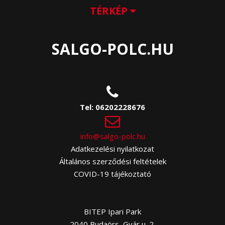
TÉRKÉP
SALGO-POLC.HU
Tel:
06202228676
info@salgo-polc.hu
Adatkezelési nyilatkozat
Általános szerződési feltételek
COVID-19 tájékoztató
BITEP Ipari Park
2040 Budaörs, Gyár u. 2.