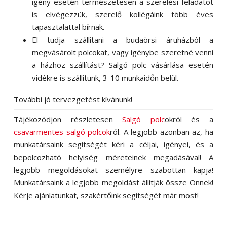
igény esetén természetesen a szerelési feladatot
is elvégezzük, szerelő kollégáink több éves
tapasztalattal bírnak.
El tudja szállítani a budaörsi áruházból a
megvásárolt polcokat, vagy igénybe szeretné venni
a házhoz szállítást? Salgó polc vásárlása esetén
vidékre is szállítunk, 3-10 munkaidőn belül.
További jó tervezgetést kívánunk!
Tájékozódjon részletesen
Salgó polc
okról és a
csavarmentes salgó polcok
ról. A legjobb azonban az, ha
munkatársaink segítségét kéri a céljai, igényei, és a
bepolcozható helyiség méreteinek megadásával! A
legjobb megoldásokat személyre szabottan kapja!
Munkatársaink a legjobb megoldást állítják össze Önnek!
Kérje ajánlatunkat, szakértőink segítségét már most!