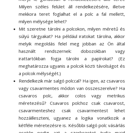
Milyen széles felület áll rendelkezésére, illetve
mekkora teret foglalhat el a polc a fal mellett,
milyen mélysége lehet?
Mit szeretne tárolni a polcokon, milyen méretű és
súlyú tárgyakat? Ha például iratokat tárolna, akkor
melyik megoldás felel meg jobban az Ön által
használt rendszernek: dobozokban vagy
irattartókban fogja tárolni a papírokat? (Ez
meghatározza ugyanis a polcok közti távolságot és
a polcok mélységét.)
Rendelkezik már salgó polccal? Ha igen, az csavaros
vagy csavarmentes módon van összeszerelve? Ha
csavaros polc, akkor colos vagy metrikus
méretezésű? Csavaros polchoz csak csavarost,
csavarmenteshez csak csavarmentest lehet
hozzáilleszteni, ugyanez a logika vonatkozik a
kétféle méretezésre is. Későbbi salgó polc vásárlás
esetén pedig azt a szerkezetet tudja majd