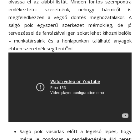
olvassa el az alábbi listát. Minden fontos szempontra
emlékeztetni szeretnénk, nehogy bármiről is
megfeledkezzen a végső döntés meghozatalakor. A
salgó polc egyszerű szerkezet mérnökileg, de jó
tervezéssel és fantáziával igen sokat lehet kihozni belőle
– munkatársaink és a honlapunkon található anyagok
ebben szeretnék segíteni Önt.
Salgó polc vásárlás előtt a legelső lépés, hogy
mérje le gondosan a rendelkezésére álló teret!