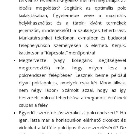
terveihez és lehetőségeihez mérten megtalálják az
ideális megoldást? Segítünk az optimális polc
kialakításában, figyelemebe véve a maximális
helykihasználást és a tárolni kívánt termékek
jellemzőit, mindenekelőtt a szükséges teherbírást.
Munkatársainkat telefonon, e-mailben és budaörsi
telephelyünkön személyesen is elérheti. Kérjük,
kattintson a “Kapcsolat” menüpontra!
Megtervezte (vagy kollégáink segítségével
megtervezték) már, hogy milyen lesz a
polcrendszer felépítése? Lesznek benne például
olyan polclapok is, amelyek csak két lábon állnak,
nem négy lábon? Számolt azzal, hogy az így
beszerelt polcok teherbírása a megadott értéknek
csupán a fele?
Egyedül szeretné összerakni a polcrendszert? Ha
igen, látta már a honlapunkon elérhető cikkeket és
videókat a kétféle polctípus összeszereléséről? De