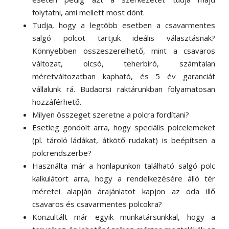
folytatni, ami mellett most dönt.
Tudja, hogy a legtöbb esetben a csavarmentes
salgó polcot tartjuk ideális választásnak?
Könnyebben összeszerelhető, mint a csavaros
változat, olcsó, teherbíró, számtalan
méretváltozatban kapható, és 5 év garanciát
vállalunk rá. Budaörsi raktárunkban folyamatosan
hozzáférhető.
Milyen összeget szeretne a polcra fordítani?
Esetleg gondolt arra, hogy speciális polcelemeket
(pl. tároló ládákat, átkötő rudakat) is beépítsen a
polcrendszerbe?
Használta már a honlapunkon található salgó polc
kalkulátort arra, hogy a rendelkezésére álló tér
méretei alapján árajánlatot kapjon az oda illő
csavaros és csavarmentes polcokra?
Konzultált már egyik munkatársunkkal, hogy a