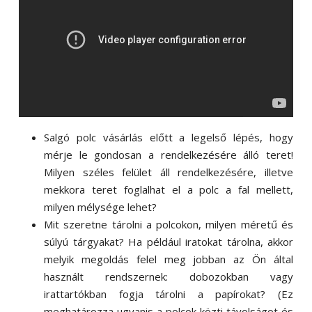
Salgó polc vásárlás előtt a legelső lépés, hogy
mérje le gondosan a rendelkezésére álló teret!
Milyen széles felület áll rendelkezésére, illetve
mekkora teret foglalhat el a polc a fal mellett,
milyen mélysége lehet?
Mit szeretne tárolni a polcokon, milyen méretű és
súlyú tárgyakat? Ha például iratokat tárolna, akkor
melyik megoldás felel meg jobban az Ön által
használt rendszernek: dobozokban vagy
irattartókban fogja tárolni a papírokat? (Ez
meghatározza ugyanis a polcok közti távolságot és