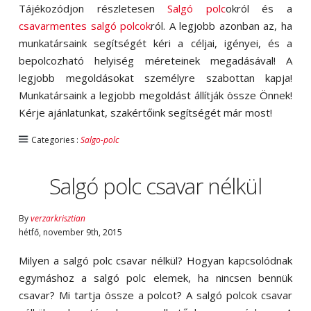
Tájékozódjon részletesen
Salgó polc
okról és a
csavarmentes salgó polcok
ról. A legjobb azonban az, ha
munkatársaink segítségét kéri a céljai, igényei, és a
bepolcozható helyiség méreteinek megadásával! A
legjobb megoldásokat személyre szabottan kapja!
Munkatársaink a legjobb megoldást állítják össze Önnek!
Kérje ajánlatunkat, szakértőink segítségét már most!
Categories :
Salgo-polc
Salgó polc csavar nélkül
By
verzarkrisztian
hétfő
,
november
9
th
,
2015
Milyen a salgó polc csavar nélkül? Hogyan kapcsolódnak
egymáshoz a salgó polc elemek, ha nincsen bennük
csavar? Mi tartja össze a polcot? A salgó polcok csavar