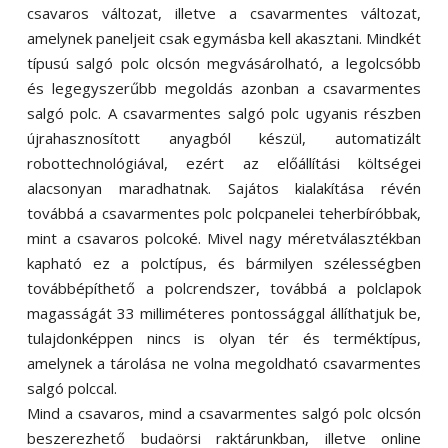
csavaros változat, illetve a csavarmentes változat,
amelynek paneljeit csak egymásba kell akasztani. Mindkét
típusú salgó polc olcsón megvásárolható, a legolcsóbb
és legegyszerűbb megoldás azonban a csavarmentes
salgó polc. A csavarmentes salgó polc ugyanis részben
újrahasznosított anyagból készül, automatizált
robottechnológiával, ezért az előállítási költségei
alacsonyan maradhatnak. Sajátos kialakítása révén
továbbá a csavarmentes polc polcpanelei teherbíróbbak,
mint a csavaros polcoké. Mivel nagy méretválasztékban
kapható ez a polctípus, és bármilyen szélességben
továbbépíthető a polcrendszer, továbbá a polclapok
magasságát 33 milliméteres pontossággal állíthatjuk be,
tulajdonképpen nincs is olyan tér és terméktípus,
amelynek a tárolása ne volna megoldható csavarmentes
salgó polccal.
Mind a csavaros, mind a csavarmentes salgó polc olcsón
beszerezhető budaörsi raktárunkban, illetve online