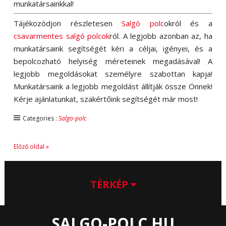
munkatársainkkal!
Tájékozódjon részletesen
Salgó polc
okról és a
csavarmentes salgó polcok
ról. A legjobb azonban az, ha
munkatársaink segítségét kéri a céljai, igényei, és a
bepolcozható helyiség méreteinek megadásával! A
legjobb megoldásokat személyre szabottan kapja!
Munkatársaink a legjobb megoldást állítják össze Önnek!
Kérje ajánlatunkat, szakértőink segítségét már most!
Categories :
Salgo-polc
Előző oldal »
TÉRKÉP
SALGO-POLC.HU