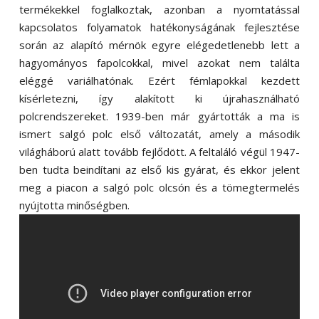
termékekkel foglalkoztak, azonban a nyomtatással
kapcsolatos folyamatok hatékonyságának fejlesztése
során az alapító mérnök egyre elégedetlenebb lett a
hagyományos fapolcokkal, mivel azokat nem találta
eléggé variálhatónak. Ezért fémlapokkal kezdett
kísérletezni, így alakított ki újrahasználható
polcrendszereket. 1939-ben már gyártották a ma is
ismert salgó polc első változatát, amely a második
világháború alatt tovább fejlődött. A feltaláló végül 1947-
ben tudta beindítani az első kis gyárat, és ekkor jelent
meg a piacon a salgó polc olcsón és a tömegtermelés
nyújtotta minőségben.