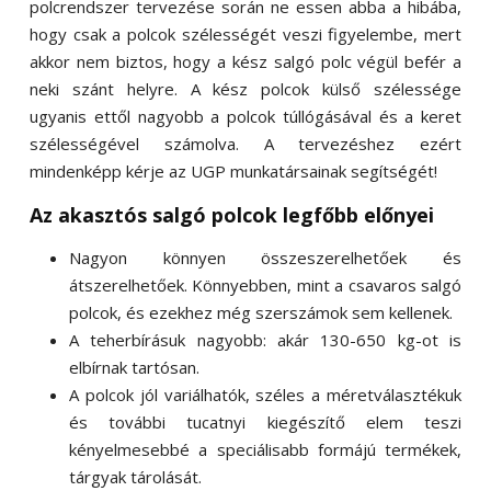
polcrendszer tervezése során ne essen abba a hibába,
hogy csak a polcok szélességét veszi figyelembe, mert
akkor nem biztos, hogy a kész salgó polc végül befér a
neki szánt helyre. A kész polcok külső szélessége
ugyanis ettől nagyobb a polcok túllógásával és a keret
szélességével számolva. A tervezéshez ezért
mindenképp kérje az UGP munkatársainak segítségét!
Az akasztós salgó polcok legfőbb előnyei
Nagyon könnyen összeszerelhetőek és
átszerelhetőek. Könnyebben, mint a csavaros salgó
polcok, és ezekhez még szerszámok sem kellenek.
A teherbírásuk nagyobb: akár 130-650 kg-ot is
elbírnak tartósan.
A polcok jól variálhatók, széles a méretválasztékuk
és további tucatnyi kiegészítő elem teszi
kényelmesebbé a speciálisabb formájú termékek,
tárgyak tárolását.