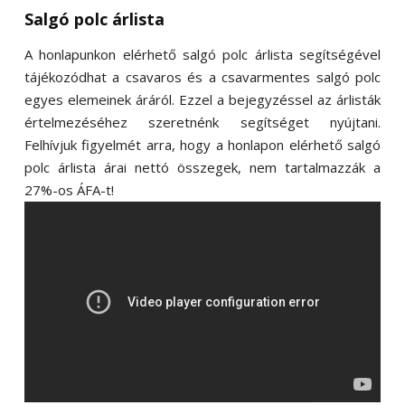
Salgó polc árlista
A honlapunkon elérhető salgó polc árlista segítségével
tájékozódhat a csavaros és a csavarmentes salgó polc
egyes elemeinek áráról. Ezzel a bejegyzéssel az árlisták
értelmezéséhez szeretnénk segítséget nyújtani.
Felhívjuk figyelmét arra, hogy a honlapon elérhető salgó
polc árlista árai nettó összegek, nem tartalmazzák a
27%-os ÁFA-t!