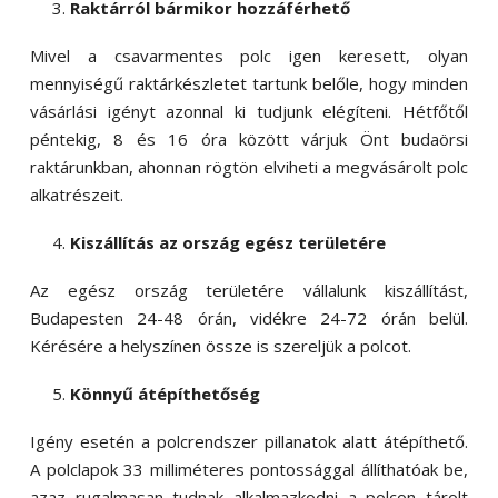
Raktárról bármikor hozzáférhető
Mivel a csavarmentes polc igen keresett, olyan
mennyiségű raktárkészletet tartunk belőle, hogy minden
vásárlási igényt azonnal ki tudjunk elégíteni. Hétfőtől
péntekig, 8 és 16 óra között várjuk Önt budaörsi
raktárunkban, ahonnan rögtön elviheti a megvásárolt polc
alkatrészeit.
Kiszállítás az ország egész területére
Az egész ország területére vállalunk kiszállítást,
Budapesten 24-48 órán, vidékre 24-72 órán belül.
Kérésére a helyszínen össze is szereljük a polcot.
Könnyű átépíthetőség
Igény esetén a polcrendszer pillanatok alatt átépíthető.
A polclapok 33 milliméteres pontossággal állíthatóak be,
azaz rugalmasan tudnak alkalmazkodni a polcon tárolt