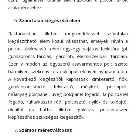
áruk méretéhez.
Számtalan kiegészítő elem
Raktárunkban, illetve megrendeléssel számtalan
kiegészíthető elem közül választhat, amelyek révén a
polcát alkalmassá teheti egy-egy sajátos funkcióra (pl.
gumiabroncs-tárolás, gardrób, élelmiszeripari tárolás).
Ezen a módon az egyszerű csavarmentes polc szinte
bármilyen szekrény- és polctípus előnyeit nyújtani tudja.
A következő kiegészítők kaphatóak: címketartó, fiók,
gumiabroncstartó, felnitartó, mélyített polclapok,
műanyag polcpanel, üveg polcpanel fogadó, fa polcpanel
fogadó, ruhaakasztó rúd, polcosztó, nyíló- és tolóajtó,
oldalfal és hátfal, illetve galériás polcrendszer
kiépítéséhez szükséges kiegészítők.
Számos méretváltozat