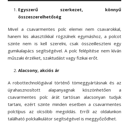
Egyszerű szerkezet, könnyű
összeszerelhetőség
Mivel a csavarmentes polc elemei nem csavarokkal,
hanem kis akasztókkal rögzülnek egymáshoz, a polcot
szinte nem is kell szerelni, csak összeilleszteni egy
gumikalapács segítségével. A polc felépítése nem kíván
műszaki érzéket, szaktudást vagy fizikai erőt.
Alacsony, akciós ár
A robottechnológiával történő tömeggyártásnak és az
újrahasznosított alapanyagnak köszönhetően a
csavarmentes polc árát tartósan alacsonyan tudjuk
tartani, ezért szinte minden esetben a csavarmentes
polctípus az olcsóbb megoldás. Erről az oldalunkon
található polckalkulátor segítségével is meggyőződhet.