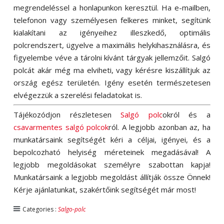
megrendeléssel a honlapunkon keresztül. Ha e-mailben,
telefonon vagy személyesen felkeres minket, segítünk
kialakítani az igényeihez illeszkedő, optimális
polcrendszert, ügyelve a maximális helykihasználásra, és
figyelembe véve a tárolni kívánt tárgyak jellemzőit. Salgó
polcát akár még ma elviheti, vagy kérésre kiszállítjuk az
ország egész területén. Igény esetén természetesen
elvégezzük a szerelési feladatokat is.
Tájékozódjon részletesen
Salgó polc
okról és a
csavarmentes salgó polcok
ról. A legjobb azonban az, ha
munkatársaink segítségét kéri a céljai, igényei, és a
bepolcozható helyiség méreteinek megadásával! A
legjobb megoldásokat személyre szabottan kapja!
Munkatársaink a legjobb megoldást állítják össze Önnek!
Kérje ajánlatunkat, szakértőink segítségét már most!
Categories :
Salgo-polc