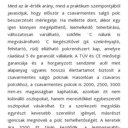
Mind az ár-érték arány, mind a praktikum szempontjából
javasoljuk, hogy először a csavarmentes salgó polc
beszerzését mérlegelje. Ha mellette dönt, akkor egy
igen könnyen megépíthető, kiemelkedő teherbírású,
változatosan variálható, sokféle ¨C nálunk is
megvásárolható ¨C kiegészítővel (pl. szekrényajtó,
felnitartó, rúd) ellátható polcrendszert kap, amelyre
ráadásul 5 év garanciát vállalunk. A TÜV és CE minőségi
garanciája és a horganyzott sendzimir acél mint
alapanyag ugyanis hosszú élettartamot biztosít a
csavarmentes salgó polcnak. Hasonlóan a csavaros
polcokhoz, a csavarmentes polcok is 2000, 2500, 3000
mm-es magasságban kaphatóak, azonban itt nem
különálló oszlopokat, hanem merevítőkkel egybeszerelt
oszlopokat vásárolhat. Ez a szerkezeti megoldás
egyrészt kevesebb szerelést igényel, másrészt
igencsak megnöveli a polc terhelhetőségét. A keretek
ára 3500 Ft táján kezdődik, a legmagasabb-