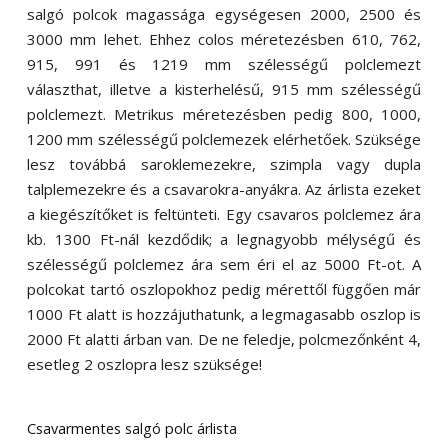
salgó polcok magassága egységesen 2000, 2500 és
3000 mm lehet. Ehhez colos méretezésben 610, 762,
915, 991 és 1219 mm szélességű polclemezt
választhat, illetve a kisterhelésű, 915 mm szélességű
polclemezt. Metrikus méretezésben pedig 800, 1000,
1200 mm szélességű polclemezek elérhetőek. Szüksége
lesz továbbá saroklemezekre, szimpla vagy dupla
talplemezekre és a csavarokra-anyákra. Az árlista ezeket
a kiegészítőket is feltünteti. Egy csavaros polclemez ára
kb. 1300 Ft-nál kezdődik; a legnagyobb mélységű és
szélességű polclemez ára sem éri el az 5000 Ft-ot. A
polcokat tartó oszlopokhoz pedig mérettől függően már
1000 Ft alatt is hozzájuthatunk, a legmagasabb oszlop is
2000 Ft alatti árban van. De ne feledje, polcmezőnként 4,
esetleg 2 oszlopra lesz szüksége!
Csavarmentes salgó polc árlista