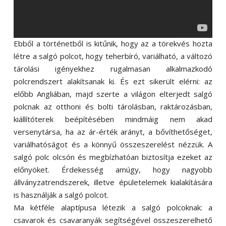
Ebből a történetből is kitűnik, hogy az a törekvés hozta
létre a salgó polcot, hogy teherbíró, variálható, a változó
tárolási igényekhez rugalmasan alkalmazkodó
polcrendszert alakítsanak ki. És ezt sikerült elérni: az
előbb Angliában, majd szerte a világon elterjedt salgó
polcnak az otthoni és bolti tárolásban, raktározásban,
kiállítóterek beépítésében mindmáig nem akad
versenytársa, ha az ár-érték arányt, a bővíthetőséget,
variálhatóságot és a könnyű összeszerelést nézzük. A
salgó polc olcsón és megbízhatóan biztosítja ezeket az
előnyöket. Érdekesség amúgy, hogy nagyobb
állványzatrendszerek, illetve épületelemek kialakítására
is használják a salgó polcot.
Ma kétféle alaptípusa létezik a salgó polcoknak: a
csavarok és csavaranyák segítségével összeszerelhető