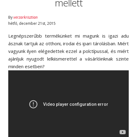
mellett
By
verzarkrisztian
hétfő
,
december
21
st
,
2015
Legnépszerűbb termékünket mi magunk is igazi adu
ásznak tartjuk az otthoni, irodai és ipari tárolásban. Miért
vagyunk ilyen elégedettek ezzel a polctípussal, és miért
ajánljuk nyugodt lelkiismerettel a vásárlóinknak szinte
minden esetben?