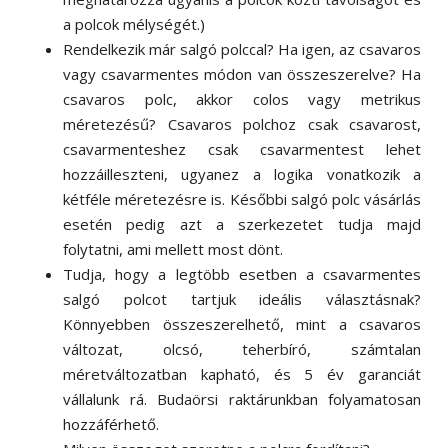
a polcok mélységét.)
Rendelkezik már salgó polccal? Ha igen, az csavaros
vagy csavarmentes módon van összeszerelve? Ha
csavaros polc, akkor colos vagy metrikus
méretezésű? Csavaros polchoz csak csavarost,
csavarmenteshez csak csavarmentest lehet
hozzáilleszteni, ugyanez a logika vonatkozik a
kétféle méretezésre is. Későbbi salgó polc vásárlás
esetén pedig azt a szerkezetet tudja majd
folytatni, ami mellett most dönt.
Tudja, hogy a legtöbb esetben a csavarmentes
salgó polcot tartjuk ideális választásnak?
Könnyebben összeszerelhető, mint a csavaros
változat, olcsó, teherbíró, számtalan
méretváltozatban kapható, és 5 év garanciát
vállalunk rá. Budaörsi raktárunkban folyamatosan
hozzáférhető.