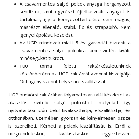
A csavarmentes salgó polcok anyaga horganyzott
sendizmir, ami egyrészt újfelhasznált anyagot is
tartalmaz, így a környezetterhelése sem magas,
másrészt ellenálló, stabil, fix és strapabíró. Nem
igényel ápolást, kezelést.
Az UGP mindezek miatt 5 év garanciát biztosít a
csavarmentes salgó polcokra, ami szintén kiváló
minőségüket tükrözi.
100 tonna feletti raktárkészletünknek
köszönhetően az UGP raktárról azonnal kiszolgálja
Önt, igény szerint helyszínre szállítással.
UGP budaörsi raktárában folyamatosan talál készletet az
akasztós kivitelű salgó polcokból, melyeket így
nyitvatartási időn belül kiválaszthatja, elszállíthatja, és
otthonában, üzemében gyorsan és kényelmesen össze
is szerelheti. Kérheti a polcok kiszállítását is. Erről a
megrendeléskor, kiválasztáskor egyeztessen