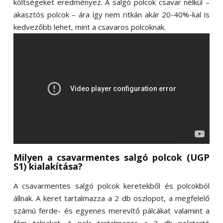
költségeket eredményez. A salgó polcok csavar nélkül –
akasztós polcok – ára így nem ritkán akár 20-40%-kal is
kedvezőbb lehet, mint a csavaros polcoknak.
Milyen a csavarmentes salgó polcok (UGP
S1) kialakítása?
A csavarmentes salgó polcok keretekből és polcokból
állnak. A keret tartalmazza a 2 db oszlopot, a megfelelő
számú ferde- és egyenes merevítő pálcákat valamint a