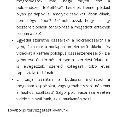
megtervezték) már, hogy milyen lesz a
polcrendszer felépítése? Lesznek benne például
olyan polclapok is, amelyek csak két lábon állnak,
nem négy lábon? Számolt azzal, hogy az így
beszerelt polcok teherbírása a megadott értéknek
csupán a fele?
Egyedül szeretné összerakni a polcrendszert? Ha
igen, látta már a honlapunkon elérhető cikkeket és
videókat a kétféle polctípus összeszereléséről? De
igény esetén természetesen a szerelési feladatot
is elvégezzük, szerelő kollégáink több éves
tapasztalattal bírnak.
El tudja szállítani a budaörsi áruházból a
megvásárolt polcokat, vagy igénybe szeretné venni
a házhoz szállítást? Salgó polc vásárlása esetén
vidékre is szállítunk, 3-10 munkaidőn belül.
További jó tervezgetést kívánunk!