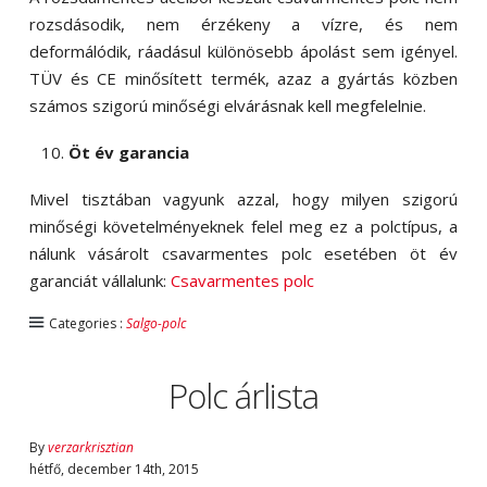
rozsdásodik, nem érzékeny a vízre, és nem
deformálódik, ráadásul különösebb ápolást sem igényel.
TÜV és CE minősített termék, azaz a gyártás közben
számos szigorú minőségi elvárásnak kell megfelelnie.
Öt év garancia
Mivel tisztában vagyunk azzal, hogy milyen szigorú
minőségi követelményeknek felel meg ez a polctípus, a
nálunk vásárolt csavarmentes polc esetében öt év
garanciát vállalunk:
Csavarmentes polc
Categories :
Salgo-polc
Polc árlista
By
verzarkrisztian
hétfő
,
december
14
th
,
2015