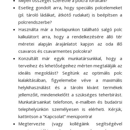
Milyen összeget szeretne a polcra fordítani?
Esetleg gondolt arra, hogy speciális polcelemeket
(pl. tároló ládákat, átkötő rudakat) is beépítsen a
polcrendszerbe?
Használta már a honlapunkon található salgó polc
kalkulátort arra, hogy a rendelkezésére álló tér
méretei alapján árajánlatot kapjon az oda illő
csavaros és csavarmentes polcokra?
Konzultált már egyik munkatársunkkal, hogy a
terveihez és lehetőségeihez mérten megtalálják az
ideális megoldást? Segítünk az optimális polc
kialakításában, figyelemebe véve a maximális
helykihasználást és a tárolni kívánt termékek
jellemzőit, mindenekelőtt a szükséges teherbírást.
Munkatársainkat telefonon, e-mailben és budaörsi
telephelyünkön személyesen is elérheti. Kérjük,
kattintson a “Kapcsolat” menüpontra!
Megtervezte (vagy kollégáink segítségével