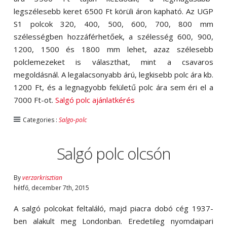
legszélesebb keret 6500 Ft körüli áron kapható. Az UGP
S1 polcok 320, 400, 500, 600, 700, 800 mm
szélességben hozzáférhetőek, a szélesség 600, 900,
1200, 1500 és 1800 mm lehet, azaz szélesebb
polclemezeket is választhat, mint a csavaros
megoldásnál. A legalacsonyabb árú, legkisebb polc ára kb.
1200 Ft, és a legnagyobb felületű polc ára sem éri el a
7000 Ft-ot.
Salgó polc ajánlatkérés
Categories :
Salgo-polc
Salgó polc olcsón
By
verzarkrisztian
hétfő
,
december
7
th
,
2015
A salgó polcokat feltaláló, majd piacra dobó cég 1937-
ben alakult meg Londonban. Eredetileg nyomdaipari