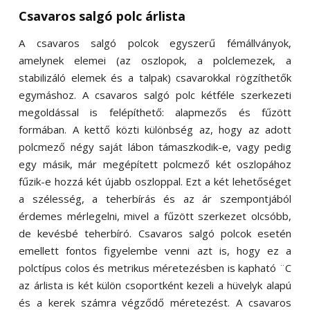
Csavaros salgó polc árlista
A csavaros salgó polcok egyszerű fémállványok,
amelynek elemei (az oszlopok, a polclemezek, a
stabilizáló elemek és a talpak) csavarokkal rögzíthetők
egymáshoz. A csavaros salgó polc kétféle szerkezeti
megoldással is felépíthető: alapmezős és fűzött
formában. A kettő közti különbség az, hogy az adott
polcmező négy saját lábon támaszkodik-e, vagy pedig
egy másik, már megépített polcmező két oszlopához
fűzik-e hozzá két újabb oszloppal. Ezt a két lehetőséget
a szélesség, a teherbírás és az ár szempontjából
érdemes mérlegelni, mivel a fűzött szerkezet olcsóbb,
de kevésbé teherbíró. Csavaros salgó polcok esetén
emellett fontos figyelembe venni azt is, hogy ez a
polctípus colos és metrikus méretezésben is kapható ¨C
az árlista is két külön csoportként kezeli a hüvelyk alapú
és a kerek számra végződő méretezést. A csavaros