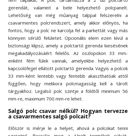
fém talpakat. A polc tartalmazza a 2 db polctartó
gerendát, valamint a bele helyezhető polcpanelt.
Lehetőség van még műanyag talppal felszerelni a
csavarmentes polcrendszert, amely akkor előnyös, ha
fontos, hogy a polc ne karcolja fel a parkettát vagy más
könnyen sérülő felületet. Opcionális elem ezen kívül a
biztonsági klipsz, amely a polctartó gerenda kiesésének
megakadályozásáért felelős. Az oszlopokon 33 mm-
enként fém fülek vannak, amelyekbe helyezhető a
kapcsolófejjel ellátott polctartó gerenda. Vagyis a polcok
33 mm-ként lentebb vagy fentebb akaszthatóak attól
függően, hogy mekkora polcmagasság kell a tárolt
tárgyakhoz. Legalsó polc szintje a földtől minimum 56
mm-re, maximum 700 mm-re lehet.
Salgó polc csavar nélkül? Hogyan tervezze
a csavarmentes salgó polcait?
Először is mérje le a helyet, ahová a polcokat tenni
szeretné. Becsülje meg a tárolt termékek súlyát,