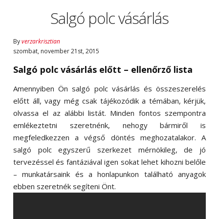
Salgó polc vásárlás
By
verzarkrisztian
szombat
,
november
21
st
,
2015
Salgó polc vásárlás előtt – ellenőrző lista
Amennyiben Ön salgó polc vásárlás és összeszerelés
előtt áll, vagy még csak tájékozódik a témában, kérjük,
olvassa el az alábbi listát. Minden fontos szempontra
emlékeztetni szeretnénk, nehogy bármiről is
megfeledkezzen a végső döntés meghozatalakor. A
salgó polc egyszerű szerkezet mérnökileg, de jó
tervezéssel és fantáziával igen sokat lehet kihozni belőle
– munkatársaink és a honlapunkon található anyagok
ebben szeretnék segíteni Önt.