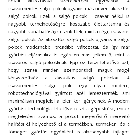
nélkül akasztással szerelhetőek egymásba. A
csavarmentes salgó polcok ugyanis más néven: akasztós
salgó polcok. Ezek a salgó polcok – csavar nélkül is
nagyobb terhelhetőségre, hosszabb élettartamra és
nagyobb variálhatóságra születtek, mint a régi, csavaros
salgó polcok. Az akasztós salgó polcok ugyanis a salgó
polcok modernebb, trendibb változatai, és így már
gyártási eljárásukra is egészen más jellemző, mint a
csavaros salgó polcokknak. Épp ez teszi lehetővé azt,
hogy szinte minden szempontból maguk mögé
kényszerítsék a klasszikus salgó polcokat. A
csavarmentes salgó polc egy olyan modern,
robottechnológiával gyártott acél lemeztermék, ami
maximálisan megfelel a jelen kor igényeinek. A modern
gyártási technológia lehetővé teszi a gépesítést, ennek
megfelelően számos, a polcot megerősítő merevítő
hajlítási él helyezhető el a termékben, terméken, és a
tömeges gyártás egyébként is alacsonyabb fajlagos