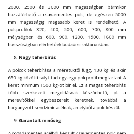
2000, 2500 és 3000 mm magasságban bármikor
hozzáférhető a csavarmentes polc, de egészen 5000
mm magasságig magasabb keret is rendelhető. A
polcprofilok 320, 400, 500, 600, 700, 800 mm
mélységben és 600, 900, 1200, 1500, 1800 mm
hosszúságban elérhetőek budaörsi raktárunkban.
Nagy teherbírás
A polcok teherbírása a méretüktől függ, 130 kg és akár
650 kg közötti súlyt tud egy-egy polcprofil megtartani. A
keret minimum 1500 kg-ot bír el. Ez a magas teherbírás
több szerkezeti megoldásnak köszönhető, pl. a
merevítőkkel egybeszerelt keretnek, továbbá a
horganyzott sendzimir acélnak, amelyből a polc készül.
Garantált minőség
A rozsdamentes acélból készült csavarmentes polc nem