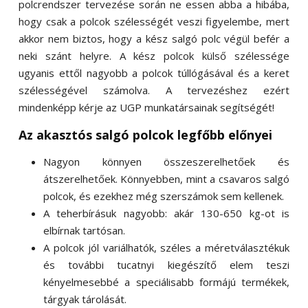
polcrendszer tervezése során ne essen abba a hibába,
hogy csak a polcok szélességét veszi figyelembe, mert
akkor nem biztos, hogy a kész salgó polc végül befér a
neki szánt helyre. A kész polcok külső szélessége
ugyanis ettől nagyobb a polcok túllógásával és a keret
szélességével számolva. A tervezéshez ezért
mindenképp kérje az UGP munkatársainak segítségét!
Az akasztós salgó polcok legfőbb előnyei
Nagyon könnyen összeszerelhetőek és
átszerelhetőek. Könnyebben, mint a csavaros salgó
polcok, és ezekhez még szerszámok sem kellenek.
A teherbírásuk nagyobb: akár 130-650 kg-ot is
elbírnak tartósan.
A polcok jól variálhatók, széles a méretválasztékuk
és további tucatnyi kiegészítő elem teszi
kényelmesebbé a speciálisabb formájú termékek,
tárgyak tárolását.