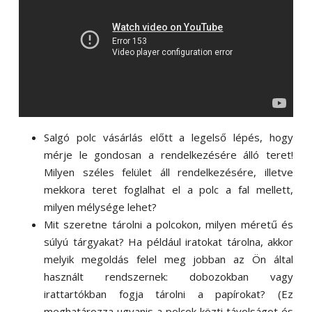
Salgó polc vásárlás előtt a legelső lépés, hogy
mérje le gondosan a rendelkezésére álló teret!
Milyen széles felület áll rendelkezésére, illetve
mekkora teret foglalhat el a polc a fal mellett,
milyen mélysége lehet?
Mit szeretne tárolni a polcokon, milyen méretű és
súlyú tárgyakat? Ha például iratokat tárolna, akkor
melyik megoldás felel meg jobban az Ön által
használt rendszernek: dobozokban vagy
irattartókban fogja tárolni a papírokat? (Ez
meghatározza ugyanis a polcok közti távolságot és