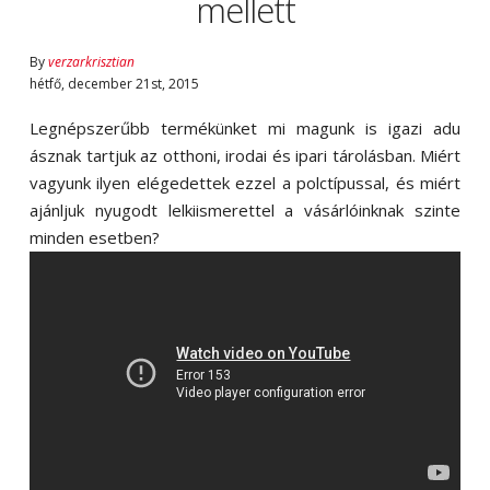
mellett
By
verzarkrisztian
hétfő
,
december
21
st
,
2015
Legnépszerűbb termékünket mi magunk is igazi adu
ásznak tartjuk az otthoni, irodai és ipari tárolásban. Miért
vagyunk ilyen elégedettek ezzel a polctípussal, és miért
ajánljuk nyugodt lelkiismerettel a vásárlóinknak szinte
minden esetben?