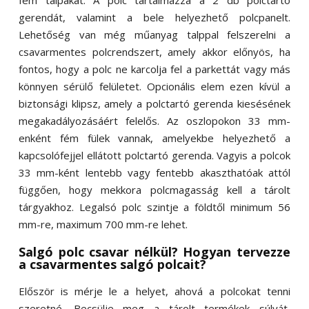
fém talpakat. A polc tartalmazza a 2 db polctartó
gerendát, valamint a bele helyezhető polcpanelt.
Lehetőség van még műanyag talppal felszerelni a
csavarmentes polcrendszert, amely akkor előnyös, ha
fontos, hogy a polc ne karcolja fel a parkettát vagy más
könnyen sérülő felületet. Opcionális elem ezen kívül a
biztonsági klipsz, amely a polctartó gerenda kiesésének
megakadályozásáért felelős. Az oszlopokon 33 mm-
enként fém fülek vannak, amelyekbe helyezhető a
kapcsolófejjel ellátott polctartó gerenda. Vagyis a polcok
33 mm-ként lentebb vagy fentebb akaszthatóak attól
függően, hogy mekkora polcmagasság kell a tárolt
tárgyakhoz. Legalsó polc szintje a földtől minimum 56
mm-re, maximum 700 mm-re lehet.
Salgó polc csavar nélkül? Hogyan tervezze
a csavarmentes salgó polcait?
Először is mérje le a helyet, ahová a polcokat tenni
szeretné. Becsülje meg a tárolt termékek súlyát,