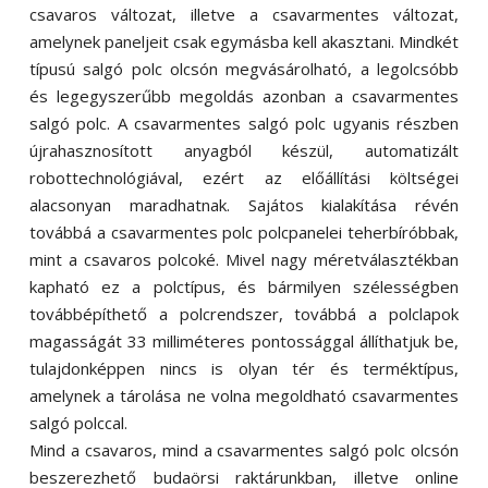
csavaros változat, illetve a csavarmentes változat,
amelynek paneljeit csak egymásba kell akasztani. Mindkét
típusú salgó polc olcsón megvásárolható, a legolcsóbb
és legegyszerűbb megoldás azonban a csavarmentes
salgó polc. A csavarmentes salgó polc ugyanis részben
újrahasznosított anyagból készül, automatizált
robottechnológiával, ezért az előállítási költségei
alacsonyan maradhatnak. Sajátos kialakítása révén
továbbá a csavarmentes polc polcpanelei teherbíróbbak,
mint a csavaros polcoké. Mivel nagy méretválasztékban
kapható ez a polctípus, és bármilyen szélességben
továbbépíthető a polcrendszer, továbbá a polclapok
magasságát 33 milliméteres pontossággal állíthatjuk be,
tulajdonképpen nincs is olyan tér és terméktípus,
amelynek a tárolása ne volna megoldható csavarmentes
salgó polccal.
Mind a csavaros, mind a csavarmentes salgó polc olcsón
beszerezhető budaörsi raktárunkban, illetve online