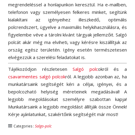
megrendeléssel a honlapunkon keresztül. Ha e-mailben,
telefonon vagy személyesen felkeres minket, segítünk
kialakítani az igényeihez illeszkedő, optimális
polcrendszert, ügyelve a maximális helykihasználásra, és
figyelembe véve a tárolni kívánt tárgyak jellemzőit. Salgó
polcát akár még ma elviheti, vagy kérésre kiszállítjuk az
ország egész területén. Igény esetén természetesen
elvégezzük a szerelési feladatokat is.
Tájékozódjon részletesen
Salgó polc
okról és a
csavarmentes salgó polcok
ról. A legjobb azonban az, ha
munkatársaink segítségét kéri a céljai, igényei, és a
bepolcozható helyiség méreteinek megadásával! A
legjobb megoldásokat személyre szabottan kapja!
Munkatársaink a legjobb megoldást állítják össze Önnek!
Kérje ajánlatunkat, szakértőink segítségét már most!
Categories :
Salgo-polc