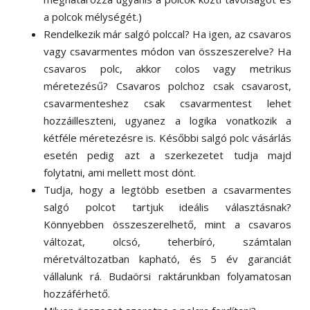
a polcok mélységét.)
Rendelkezik már salgó polccal? Ha igen, az csavaros
vagy csavarmentes módon van összeszerelve? Ha
csavaros polc, akkor colos vagy metrikus
méretezésű? Csavaros polchoz csak csavarost,
csavarmenteshez csak csavarmentest lehet
hozzáilleszteni, ugyanez a logika vonatkozik a
kétféle méretezésre is. Későbbi salgó polc vásárlás
esetén pedig azt a szerkezetet tudja majd
folytatni, ami mellett most dönt.
Tudja, hogy a legtöbb esetben a csavarmentes
salgó polcot tartjuk ideális választásnak?
Könnyebben összeszerelhető, mint a csavaros
változat, olcsó, teherbíró, számtalan
méretváltozatban kapható, és 5 év garanciát
vállalunk rá. Budaörsi raktárunkban folyamatosan
hozzáférhető.