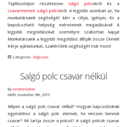
Tájékozódjon részletesen
Salgó polc
okról és a
csavarmentes salgó polcok
ról. A legjobb azonban az, ha
munkatársaink segítségét kéri a céljai, igényei, és a
bepolcozható helyiség méreteinek megadásával! A
legjobb megoldásokat személyre szabottan kapja!
Munkatársaink a legjobb megoldást állítják össze Önnek!
Kérje ajánlatunkat, szakértőink segítségét már most!
Categories :
Salgo-polc
Salgó polc csavar nélkül
By
verzarkrisztian
hétfő
,
november
9
th
,
2015
Milyen a salgó polc csavar nélkül? Hogyan kapcsolódnak
egymáshoz a salgó polc elemek, ha nincsen bennük
csavar? Mi tartja össze a polcot? A salgó polcok csavar