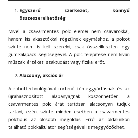
Egyszerű szerkezet, könnyű
összeszerelhetőség
Mivel a csavarmentes polc elemei nem csavarokkal,
hanem kis akasztókkal rögzülnek egymáshoz, a polcot
szinte nem is kell szerelni, csak összeilleszteni egy
gumikalapács segítségével. A polc felépítése nem kíván
műszaki érzéket, szaktudást vagy fizikai erőt.
Alacsony, akciós ár
A robottechnológiával történő tömeggyártásnak és az
újrahasznosított alapanyagnak köszönhetően a
csavarmentes polc árát tartósan alacsonyan tudjuk
tartani, ezért szinte minden esetben a csavarmentes
polctípus az olcsóbb megoldás. Erről az oldalunkon
található polckalkulátor segítségével is meggyőződhet.