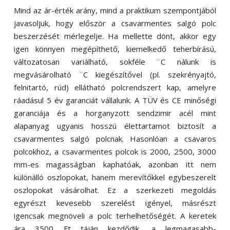
Mind az ár-érték arány, mind a praktikum szempontjából
javasoljuk, hogy először a csavarmentes salgó polc
beszerzését mérlegelje. Ha mellette dönt, akkor egy
igen könnyen megépíthető, kiemelkedő teherbírású,
változatosan variálható, sokféle ¨C nálunk is
megvásárolható ¨C kiegészítővel (pl. szekrényajtó,
felnitartó, rúd) ellátható polcrendszert kap, amelyre
ráadásul 5 év garanciát vállalunk. A TÜV és CE minőségi
garanciája és a horganyzott sendzimir acél mint
alapanyag ugyanis hosszú élettartamot biztosít a
csavarmentes salgó polcnak. Hasonlóan a csavaros
polcokhoz, a csavarmentes polcok is 2000, 2500, 3000
mm-es magasságban kaphatóak, azonban itt nem
különálló oszlopokat, hanem merevítőkkel egybeszerelt
oszlopokat vásárolhat. Ez a szerkezeti megoldás
egyrészt kevesebb szerelést igényel, másrészt
igencsak megnöveli a polc terhelhetőségét. A keretek
ára 3500 Ft táján kezdődik, a legmagasabb-