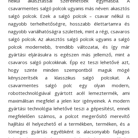
nélkül akasztással szerelhetőek egymásba. A
csavarmentes salgó polcok ugyanis más néven: akasztós
salgó polcok. Ezek a salgó polcok – csavar nélkül is
nagyobb terhelhetőségre, hosszabb élettartamra és
nagyobb variálhatóságra születtek, mint a régi, csavaros
salgó polcok. Az akasztós salgó polcok ugyanis a salgó
polcok modernebb, trendibb változatai, és így már
gyártási eljárásukra is egészen más jellemző, mint a
csavaros salgó polcokknak. Épp ez teszi lehetővé azt,
hogy szinte minden szempontból maguk mögé
kényszerítsék a klasszikus salgó polcokat. A
csavarmentes salgó polc egy olyan modern,
robottechnológiával gyártott acél lemeztermék, ami
maximálisan megfelel a jelen kor igényeinek. A modern
gyártási technológia lehetővé teszi a gépesítést, ennek
megfelelően számos, a polcot megerősítő merevítő
hajlítási él helyezhető el a termékben, terméken, és a
tömeges gyártás egyébként is alacsonyabb fajlagos