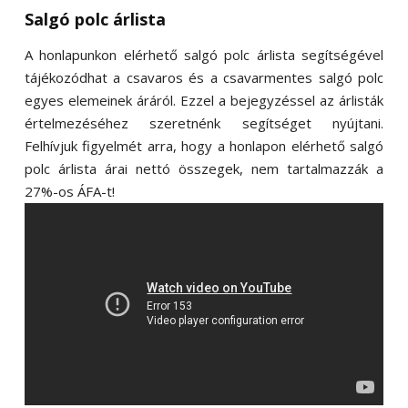
Salgó polc árlista
A honlapunkon elérhető salgó polc árlista segítségével
tájékozódhat a csavaros és a csavarmentes salgó polc
egyes elemeinek áráról. Ezzel a bejegyzéssel az árlisták
értelmezéséhez szeretnénk segítséget nyújtani.
Felhívjuk figyelmét arra, hogy a honlapon elérhető salgó
polc árlista árai nettó összegek, nem tartalmazzák a
27%-os ÁFA-t!