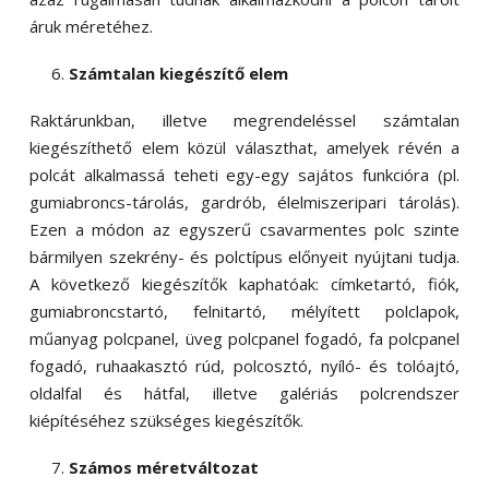
áruk méretéhez.
Számtalan kiegészítő elem
Raktárunkban, illetve megrendeléssel számtalan
kiegészíthető elem közül választhat, amelyek révén a
polcát alkalmassá teheti egy-egy sajátos funkcióra (pl.
gumiabroncs-tárolás, gardrób, élelmiszeripari tárolás).
Ezen a módon az egyszerű csavarmentes polc szinte
bármilyen szekrény- és polctípus előnyeit nyújtani tudja.
A következő kiegészítők kaphatóak: címketartó, fiók,
gumiabroncstartó, felnitartó, mélyített polclapok,
műanyag polcpanel, üveg polcpanel fogadó, fa polcpanel
fogadó, ruhaakasztó rúd, polcosztó, nyíló- és tolóajtó,
oldalfal és hátfal, illetve galériás polcrendszer
kiépítéséhez szükséges kiegészítők.
Számos méretváltozat