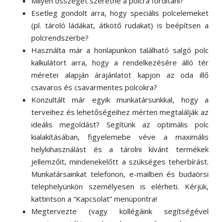
Milyen összeget szeretne a polcra fordítani?
Esetleg gondolt arra, hogy speciális polcelemeket
(pl. tároló ládákat, átkötő rudakat) is beépítsen a
polcrendszerbe?
Használta már a honlapunkon található salgó polc
kalkulátort arra, hogy a rendelkezésére álló tér
méretei alapján árajánlatot kapjon az oda illő
csavaros és csavarmentes polcokra?
Konzultált már egyik munkatársunkkal, hogy a
terveihez és lehetőségeihez mérten megtalálják az
ideális megoldást? Segítünk az optimális polc
kialakításában, figyelemebe véve a maximális
helykihasználást és a tárolni kívánt termékek
jellemzőit, mindenekelőtt a szükséges teherbírást.
Munkatársainkat telefonon, e-mailben és budaörsi
telephelyünkön személyesen is elérheti. Kérjük,
kattintson a “Kapcsolat” menüpontra!
Megtervezte (vagy kollégáink segítségével