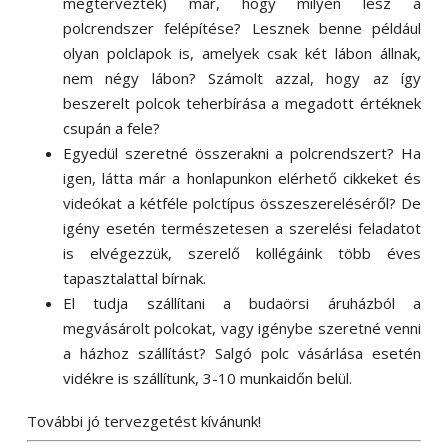
megtervezték) már, hogy milyen lesz a
polcrendszer felépítése? Lesznek benne például
olyan polclapok is, amelyek csak két lábon állnak,
nem négy lábon? Számolt azzal, hogy az így
beszerelt polcok teherbírása a megadott értéknek
csupán a fele?
Egyedül szeretné összerakni a polcrendszert? Ha
igen, látta már a honlapunkon elérhető cikkeket és
videókat a kétféle polctípus összeszereléséről? De
igény esetén természetesen a szerelési feladatot
is elvégezzük, szerelő kollégáink több éves
tapasztalattal bírnak.
El tudja szállítani a budaörsi áruházból a
megvásárolt polcokat, vagy igénybe szeretné venni
a házhoz szállítást? Salgó polc vásárlása esetén
vidékre is szállítunk, 3-10 munkaidőn belül.
További jó tervezgetést kívánunk!