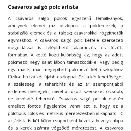
Csavaros salgó polc árlista
A csavaros salgó polcok egyszerű fémállványok,
amelynek elemei (az oszlopok, a polclemezek, a
stabilizáló elemek és a talpak) csavarokkal rögzíthetők
egymáshoz. A csavaros salgó polc kétféle szerkezeti
megoldással is felépíthető: alapmezős és fűzött
formában. A kettő közti különbség az, hogy az adott
polcmező négy saját lábon támaszkodik-e, vagy pedig
egy másik, már megépített polcmező két oszlopához
fűzik-e hozzá két újabb oszloppal. Ezt a két lehetőséget
a szélesség, a teherbírás és az ár szempontjából
érdemes mérlegelni, mivel a fűzött szerkezet olcsóbb,
de kevésbé teherbíró. Csavaros salgó polcok esetén
emellett fontos figyelembe venni azt is, hogy ez a
polctípus colos és metrikus méretezésben is kapható ¨C
az árlista is két külön csoportként kezeli a hüvelyk alapú
és a kerek számra végződő méretezést. A csavaros