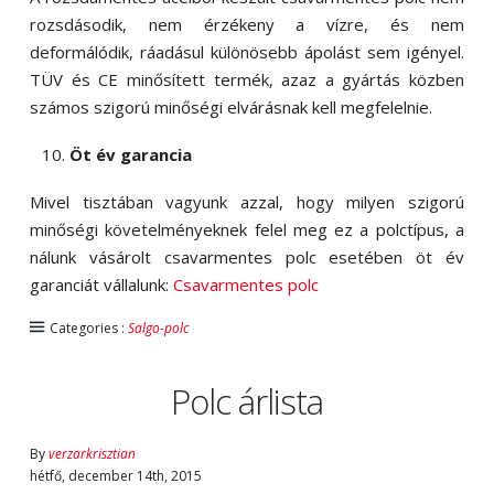
rozsdásodik, nem érzékeny a vízre, és nem
deformálódik, ráadásul különösebb ápolást sem igényel.
TÜV és CE minősített termék, azaz a gyártás közben
számos szigorú minőségi elvárásnak kell megfelelnie.
Öt év garancia
Mivel tisztában vagyunk azzal, hogy milyen szigorú
minőségi követelményeknek felel meg ez a polctípus, a
nálunk vásárolt csavarmentes polc esetében öt év
garanciát vállalunk:
Csavarmentes polc
Categories :
Salgo-polc
Polc árlista
By
verzarkrisztian
hétfő
,
december
14
th
,
2015