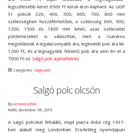
legszélesebb keret 6500 Ft körüli áron kapható. Az UGP
S1 polcok 320, 400, 500, 600, 700, 800 mm
szélességben hozzáférhetőek, a szélesség 600, 900,
1200, 1500 és 1800 mm lehet, azaz szélesebb
polclemezeket is választhat, mint a csavaros
megoldásnál. A legalacsonyabb árú, legkisebb polc ára kb.
1200 Ft, és a legnagyobb felületű polc ára sem éri el a
7000 Ft-ot.
Salgó polc ajánlatkérés
Categories :
Salgo-polc
Salgó polc olcsón
By
verzarkrisztian
hétfő
,
december
7
th
,
2015
A salgó polcokat feltaláló, majd piacra dobó cég 1937-
ben alakult meg Londonban. Eredetileg nyomdaipari