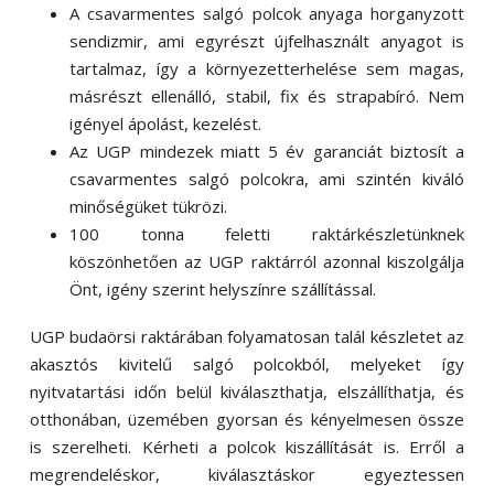
A csavarmentes salgó polcok anyaga horganyzott
sendizmir, ami egyrészt újfelhasznált anyagot is
tartalmaz, így a környezetterhelése sem magas,
másrészt ellenálló, stabil, fix és strapabíró. Nem
igényel ápolást, kezelést.
Az UGP mindezek miatt 5 év garanciát biztosít a
csavarmentes salgó polcokra, ami szintén kiváló
minőségüket tükrözi.
100 tonna feletti raktárkészletünknek
köszönhetően az UGP raktárról azonnal kiszolgálja
Önt, igény szerint helyszínre szállítással.
UGP budaörsi raktárában folyamatosan talál készletet az
akasztós kivitelű salgó polcokból, melyeket így
nyitvatartási időn belül kiválaszthatja, elszállíthatja, és
otthonában, üzemében gyorsan és kényelmesen össze
is szerelheti. Kérheti a polcok kiszállítását is. Erről a
megrendeléskor, kiválasztáskor egyeztessen