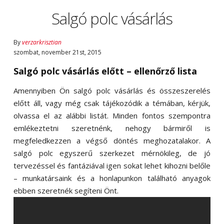
Salgó polc vásárlás
By
verzarkrisztian
szombat
,
november
21
st
,
2015
Salgó polc vásárlás előtt – ellenőrző lista
Amennyiben Ön salgó polc vásárlás és összeszerelés
előtt áll, vagy még csak tájékozódik a témában, kérjük,
olvassa el az alábbi listát. Minden fontos szempontra
emlékeztetni szeretnénk, nehogy bármiről is
megfeledkezzen a végső döntés meghozatalakor. A
salgó polc egyszerű szerkezet mérnökileg, de jó
tervezéssel és fantáziával igen sokat lehet kihozni belőle
– munkatársaink és a honlapunkon található anyagok
ebben szeretnék segíteni Önt.