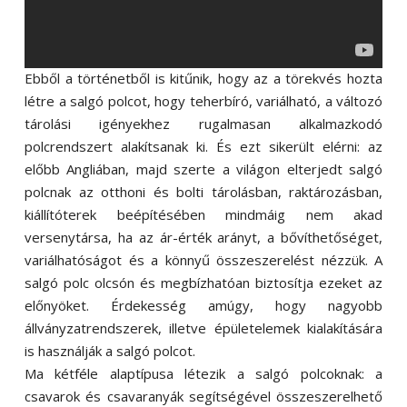
Ebből a történetből is kitűnik, hogy az a törekvés hozta
létre a salgó polcot, hogy teherbíró, variálható, a változó
tárolási igényekhez rugalmasan alkalmazkodó
polcrendszert alakítsanak ki. És ezt sikerült elérni: az
előbb Angliában, majd szerte a világon elterjedt salgó
polcnak az otthoni és bolti tárolásban, raktározásban,
kiállítóterek beépítésében mindmáig nem akad
versenytársa, ha az ár-érték arányt, a bővíthetőséget,
variálhatóságot és a könnyű összeszerelést nézzük. A
salgó polc olcsón és megbízhatóan biztosítja ezeket az
előnyöket. Érdekesség amúgy, hogy nagyobb
állványzatrendszerek, illetve épületelemek kialakítására
is használják a salgó polcot.
Ma kétféle alaptípusa létezik a salgó polcoknak: a
csavarok és csavaranyák segítségével összeszerelhető