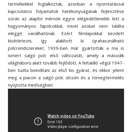
termékekkel foglalkoztak, azonban a nyomtatással
kapcsolatos folyamatok hatékonyságának fejlesztése
során az alapító mérnök egyre elégedetlenebb lett a
hagyományos fapolcokkal, mivel azokat nem találta
eléggé variálhatónak. Ezért fémlapokkal kezdett
kísérletezni, így alakított ki újrahasználható
polcrendszereket. 1939-ben már gyártották a ma is
ismert salgó polc első változatát, amely a második
világháború alatt tovább fejlődött. A feltaláló végül 1947-
ben tudta beindítani az első kis gyárat, és ekkor jelent
meg a piacon a salgó polc olcsón és a tömegtermelés
nyújtotta minőségben.