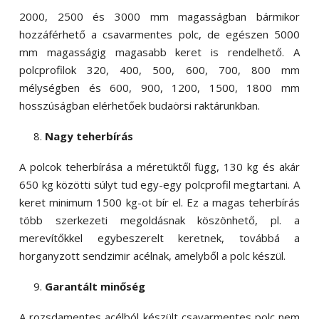
2000, 2500 és 3000 mm magasságban bármikor
hozzáférhető a csavarmentes polc, de egészen 5000
mm magasságig magasabb keret is rendelhető. A
polcprofilok 320, 400, 500, 600, 700, 800 mm
mélységben és 600, 900, 1200, 1500, 1800 mm
hosszúságban elérhetőek budaörsi raktárunkban.
Nagy teherbírás
A polcok teherbírása a méretüktől függ, 130 kg és akár
650 kg közötti súlyt tud egy-egy polcprofil megtartani. A
keret minimum 1500 kg-ot bír el. Ez a magas teherbírás
több szerkezeti megoldásnak köszönhető, pl. a
merevítőkkel egybeszerelt keretnek, továbbá a
horganyzott sendzimir acélnak, amelyből a polc készül.
Garantált minőség
A rozsdamentes acélból készült csavarmentes polc nem