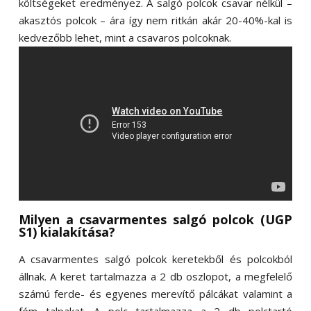
költségeket eredményez. A salgó polcok csavar nélkül –
akasztós polcok – ára így nem ritkán akár 20-40%-kal is
kedvezőbb lehet, mint a csavaros polcoknak.
Milyen a csavarmentes salgó polcok (UGP
S1) kialakítása?
A csavarmentes salgó polcok keretekből és polcokból
állnak. A keret tartalmazza a 2 db oszlopot, a megfelelő
számú ferde- és egyenes merevítő pálcákat valamint a