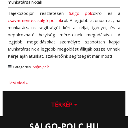
munkatársainkkal!
Tájékozódjon részletesen
Salgó polc
okról és a
csavarmentes salgó polcok
ról. A legjobb azonban az, ha
munkatársaink segítségét kéri a céljai, igényei, és a
bepolcozható helyiség méreteinek megadásával! A
legjobb megoldásokat személyre szabottan kapja!
Munkatársaink a legjobb megoldást állítják össze Önnek!
Kérje ajánlatunkat, szakértőink segítségét már most!
Categories :
Salgo-polc
Előző oldal »
TÉRKÉP
SALGO-POLC.HU