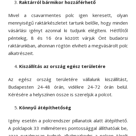
Raktárról bármikor hozzáférhető
Mivel a csavarmentes polc igen keresett, olyan
mennyiségű raktárkészletet tartunk belőle, hogy minden
vásárlási igényt azonnal ki tudjunk elégíteni. Hétfőtől
péntekig, 8 és 16 óra között várjuk Önt budaörsi
raktárunkban, ahonnan rögtön elviheti a megvásárolt polc
alkatrészeit.
Kiszállítás az ország egész területére
Az egész ország területére vállalunk kiszállítást,
Budapesten 24-48 órán, vidékre 24-72 órán belül.
Kérésére a helyszínen össze is szereljük a polcot.
Könnyű átépíthetőség
Igény esetén a polcrendszer pillanatok alatt átépíthető.
A polclapok 33 milliméteres pontossággal állíthatóak be,
azaz rugalmasan tudnak alkalmazkodni a polcon tárolt