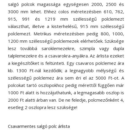
salgó polcok magassága egységesen 2000, 2500 és
3000 mm lehet. Ehhez colos méretezésben 610, 762,
915, 991 és 1219 mm szélességű polclemezt
választhat, illetve a kisterhelésű, 915 mm szélességű
polclemezt. Metrikus méretezésben pedig 800, 1000,
1200 mm szélességű polclemezek elérhetőek. Szüksége
lesz továbbá saroklemezekre, szimpla vagy dupla
talplemezekre és a csavarokra-anyákra. Az árlista ezeket
a kiegészítőket is feltünteti. Egy csavaros polclemez ára
kb. 1300 Ft-nál kezdődik; a legnagyobb mélységű és
szélességű polclemez ára sem éri el az 5000 Ft-ot. A
polcokat tartó oszlopokhoz pedig mérettől függően már
1000 Ft alatt is hozzájuthatunk, a legmagasabb oszlop is
2000 Ft alatti árban van. De ne feledje, polcmezőnként 4,
esetleg 2 oszlopra lesz szüksége!
Csavarmentes salgó polc árlista